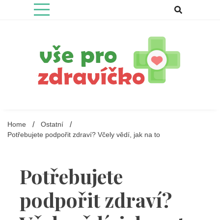
Skip
to
content
Tipy, rady a inspirace pro vaše zdravíčko
Vše pro zdravíčko
Home
Ostatní
Potřebujete podpořit zdraví? Včely vědí, jak na to
Potřebujete
podpořit zdraví?