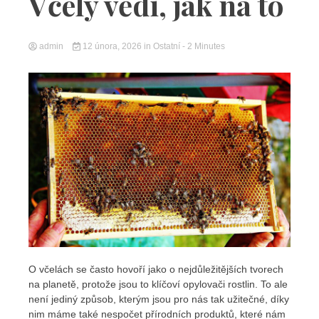
Včely vědí, jak na to
admin
12 února, 2026
in
Ostatní
- 2 Minutes
O včelách se často hovoří jako o nejdůležitějších tvorech
na planetě, protože jsou to klíčoví opylovači rostlin. To ale
není jediný způsob, kterým jsou pro nás tak užitečné, díky
nim máme také nespočet přírodních produktů, které nám