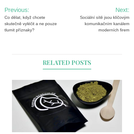
Navigace
Previous:
Next:
pro
Co dělat, když chcete
Sociální sítě jsou klíčovým
skutečně vyléčit a ne pouze
komunikačním kanálem
příspěvek
tlumit příznaky?
moderních firem
RELATED POSTS