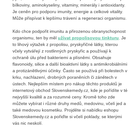
bílkoviny, aminokyseliny, vitaminy, minerály i antioxidanty.
Je ceněn pro podporu imunity, energie a celkové vitality.
Může přispívat k lepšímu trávení a regeneraci organismu.
Kdo chce podpořit imunitu a přirozenou obranyschopnost
organismu, ten by měl
užívat propolisovou tinkturu
. Je
to lihový výtažek z propolisu, pryskyřičné látky, kterou
včely vytvářejí z rostlinných pryskyřic a používají k
ochraně úlu před bakteriemi a plísněmi. Obsahuje
flavonoidy, silice a další bioaktivní látky s antimikrobiálními
a protizánětlivými účinky. Často se používá při bolestech v
krku, nachlazení, drobných poraněních či zánětech v
ústech. Nejlepším místem pro nákup těchto produktů je
internetový obchod Slovenskemedy.cz, kde je pořídíte v té
nejvyšší kvalitě a za rozumné ceny. Kromě toho zde
můžete vybírat i různé druhy medů, medovinu, včelí jed a
také medovou kosmetiku. Projděte si nabídku eshopu
Slovenskemedy.cz a pořiďte si včelí poklady, se kterými
vás nic neskolí.