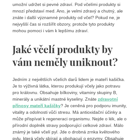
umožní udržet si pevné zdraví. Pod včelími produkty si
mnozí představí med. Ano, je velmi zdravý a chutný, ale
znáte i další významné produkty od včel? Pokud ne, je
nejvyšší čas si rozšířit obzory, protože tyto produkty
mohou pomoci i vám k lepšímu zdraví.
Jaké včelí produkty by
vám neměly uniknout?
Jedním z největších včelích darů lidem je mateří kašička.
Je to výživná látka, kterou produkují včely jako potravu
pro královnu. Obsahuje bílkoviny, vitaminy skupiny B,
minerály a unikátní mastné kyseliny. Znáte
zdravotní
přínosy mateří kašičky
? Je ceněná pro podporu imunity,
vitality a odolnosti vůči stresu. Má antioxidační účinky a
může přispívat k regeneraci organismu. Nejde o lék, ale o
přírodní doplněk stravy podporující celkové zdraví. Málo
známý je také včelí pyl. Jde o drobná zrnka květového
pylu, která včely sbírají a obohacují o enzymy. Obsahuje