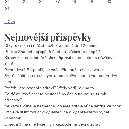
24
25
26
27
28
29
30
31
« Čvn
Nejnovější příspěvky
Díky rozvozu si můžete užít kratom už do 120 minut
Proč je Shoptet nejlepší řešení pro většinu e-shopů?
Strach z jehel a odběrů: Jak připravit sebe i dítě na návštěvu
lékaře
Pijete dost? 5 signálů, že vaše tělo touží po čisté vodě.
Sociální sítě jsou klíčovým komunikačním kanálem moderních
firem
Potřebujete podpořit zdraví? Včely vědí, jak na to
Co dělat, když chcete skutečně vyléčit a ne pouze tlumit
příznaky?
Ne každá vůně je bezpečná, objevte zdroje vůně šetrné ke zdraví
Užívejte si intimní chvilky ještě více díky správnému výběru
kondomu
Omega 3 mastné kyseliny v každodenní péči o zdraví